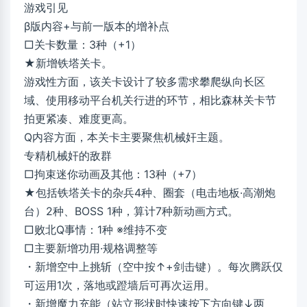
游戏引见
β版内容+与前一版本的增补点
□关卡数量：3种（+1）
★新增铁塔关卡。
游戏性方面，该关卡设计了较多需求攀爬纵向长区
域、使用移动平台机关行进的环节，相比森林关卡节
拍更紧凑、难度更高。
Q内容方面，本关卡主要聚焦机械奸主题。
专精机械奸的敌群
□拘束迷你动画及其他：13种（+7）
★包括铁塔关卡的杂兵4种、圈套（电击地板·高潮炮
台）2种、BOSS 1种，算计7种新动画方式。
□败北Q事情：1种 ※维持不变
□主要新增功用·规格调整等
・新增空中上挑斩（空中按↑+剑击键）。每次腾跃仅
可运用1次，落地或蹬墙后可再次运用。
・新增魔力充能（站立形状时快速按下方向键↓两