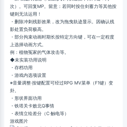
次）。可回复MP。留意：若同时按住剑蓄力等其他按
键则无法运用！
・删除冲刺残影效果，改为拖曳轨迹显示。因确认残
影处置负荷极高。
・部分拘束动画时期长按特定方向键，可在一定程度
上选择动画方式。
例：植物冤家的气体攻击等。
◆未实装功用说明
・存档功用
・游戏内选项设置
※音量调整·按键配置可经过RPG MV菜单（F1键）变
卦。
・形状界面功用
・铁塔关卡败北Q事情
・表情立绘差分（C·触电等）
游戏图片