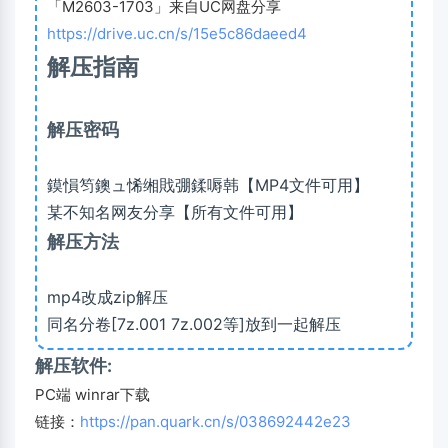
「M2603-1703」来自UC网盘分享
https://drive.uc.cn/s/15e5c86daeed4
解压指南
解压密码
鏌愪笉鐭ュ悕缃戝弸鍒嗕韩【MP4文件可用】
某不知名网友分享【所有文件可用】
解压方法
mp4改成zip解压
同名分卷[7z.001 7z.002等]放到一起解压
解压软件:
PC端 winrar下载
链接：
https://pan.quark.cn/s/038692442e23