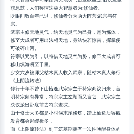
旗息鼓，人们称谓这类大智慧者为:修仙者。
眨眼间数百年已过，修仙者分为两大阵营:武宗与符
宗。
武宗主修天地灵气，纳天地灵气为己身，是为炼体，
修至大成者可用出法相天地，身法快若惊雷，挥掌便
可破碎山河。
符宗以咒为引，以符借天地灵气为势，修至大成者可
移山填海瞬至千里。
少女六岁被师父枯木真人收入武宗，随枯木真人修行
《上阴流转法》
修行十年不曾下山恰逢武宗宗主于符宗商议归来，言
明符宗颇有异常，符宗宗主左顾而又言它，武宗宗主
决议派出卧底前去符宗查探。
由于修士大多都是小时候末尾修炼，踏上仙途后容貌
发育都会迟缓极多，
而《上阴流转法》到了筑基期拥有一次性唤醒身体的