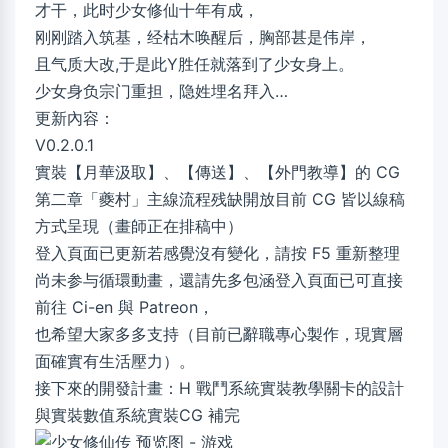
才干，此时少女修仙十年有成，
刚刚踏入筑基，经枯木唤醒后，胸部甚是伟岸，
且气质大改,于是此Y胜任就落到了少女身上。
少女身负宗门重担，隐姓埋名拜入…
更新內容：
V0.2.0.1
實裝【月華汲取】、【傳送】、【外門教導】的 CG
第二章「夔村」主線流程残缺開放目前 CG 皆以線稿
方式呈現（畫師正在排稿中）
登入頁面已更新若感覺沒有變化，請按 F5 重新整理
尚未参与循環動畫，還請先多包涵登入頁面已可直接
前往 Ci-en 與 Patreon，
也希望大家多多支持（目前已辭職專心製作，現實層
面確實有生活壓力）。
接下來的開發計畫：H 戰鬥系統實裝教學關卡的設計
與實裝數值系統實裝CG 補完