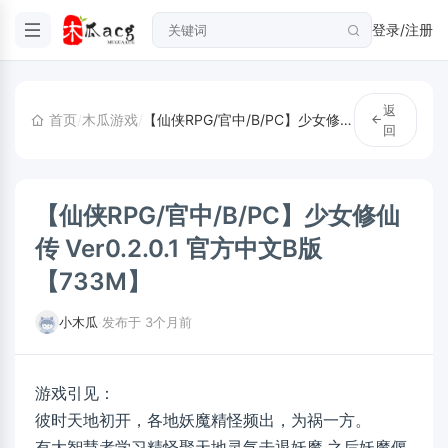
登录/注册
返
首页
/
木瓜游戏
/
【仙侠RPG/官中/B/PC】少女修仙传 Ver0.2.0.1 官方中文B版【733M】
回
【仙侠RPG/官中/B/PC】少女修仙
传 Ver0.2.0.1 官方中文B版
【733M】
小木瓜
·
发布于 3个月前
游戏引见：
彼时天地初开，各地妖魔精怪频出，为祸一方。
有大智慧者学习精怪聚天地灵气击退妖魔,之后妖魔偃