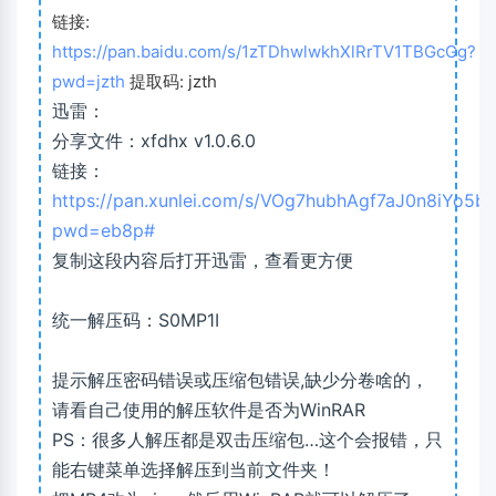
链接:
https://pan.baidu.com/s/1zTDhwlwkhXlRrTV1TBGcGg?
pwd=jzth
提取码: jzth
迅雷：
分享文件：xfdhx v1.0.6.0
链接：
https://pan.xunlei.com/s/VOg7hubhAgf7aJ0n8iYo5b
pwd=eb8p#
复制这段内容后打开迅雷，查看更方便
统一解压码：S0MP1I
提示解压密码错误或压缩包错误,缺少分卷啥的，
请看自己使用的解压软件是否为WinRAR
PS：很多人解压都是双击压缩包…这个会报错，只
能右键菜单选择解压到当前文件夹！