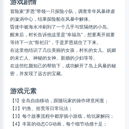
游戏剧情
冒险家“罗恩”带领一只探险小队，调查常年风暴肆虐
的漩涡中心，结果探险船在风暴中解体。
昏迷中被海水冲刷到了一个几乎与世隔绝的小岛。
醒来后，村长告诉他这里是“幸福岛”，想要离开就要
等待下一次“祭祀日”，于是罗恩就住了下来。
在这里他结识了几位美丽的女孩，村长的女儿、妩媚
的未亡人、神秘的女神、新婚的少妇等等。
在这些红颜知己的帮助下，成功解开了岛上风暴的秘
密，并发现了远古的宝藏。
游戏元素
【1】全岛自由移动，跟随玩家的操作肆意闲逛；
【2】钓鱼、拾荒等日常玩法；
【3】每个故事流程中都穿插小游戏，给玩家解闷；
【4】丰富的动态CG动画，每个细节动感十足；